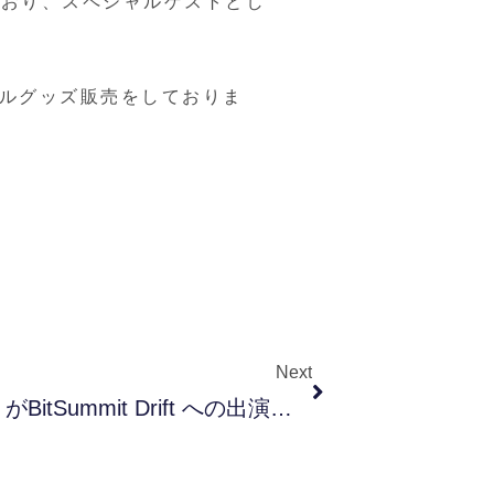
なっており、スペシャルゲストとし
ャルグッズ販売をしておりま
Next
「花賀宮明都綺」と「猫夢もず」がBitSummit Drift への出演が決定致しました！