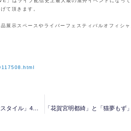
y 17LIVE」はライブ配信史上最大級の屋外イベントに
上げて頂きます。
作品展示スペースやライバーフェスティバルオフィシ
00117508.html
「柊めあり」が人気VTuber専門情報誌「VTuberスタイル」4月号に掲載されました！